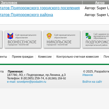
Заголовок
Автор
татов Подпорожского городского поселения
Автор: Super 
татов Подпорожского района
Автор: Super 
менты
Прием граждан
Комиссии
Контрольно-счетная комиссия
Поч
ета
Приемная:
© 2025, Разработ
187780, ЛО, г. Подпорожье, пр.Ленина, д.3
Иванов
Телефон: 8 (81365) 259-74,
8 (81365) 259-92
e-mail:
sovetpmr@podadm.ru
Войти на сайт