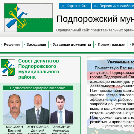
Карта сайта
Версия для слабов
Подпорожский му
Официальный сайт представительных орган
Решения
Заседания
Уставные документы
Прием граждан
Совет депутатов
Уважаемые го
Подпорожского
Приветствую Вас на о
муниципального
депутатов Подпорожско
района
города Подпорожье! Сч
желающие имели досту
деятельности районного
Подпорожское городское поселение
Нам чрезвычайно важна
участие всегда помога
эффективную, работос
запросам общества зак
вместе мы сможем выпо
создать комфортные ус
Подпорожья, сделать н
развитым и привлекате
С уважением, глава
МОСИХИН
ХОРОСАНОВ
ГАНЖИНОВ
Василий
Дмитрий
Александр