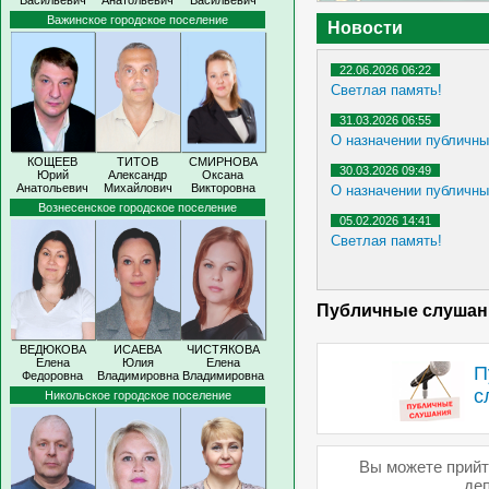
Васильевич
Анатольевич
Васильевич
Важинское городское поселение
Новости
22.06.2026 06:22
Светлая память!
31.03.2026 06:55
О назначении публичн
КОЩЕЕВ
ТИТОВ
СМИРНОВА
30.03.2026 09:49
Юрий
Александр
Оксана
Анатольевич
Михайлович
Викторовна
О назначении публичн
Вознесенское городское поселение
05.02.2026 14:41
Светлая память!
Публичные слушан
ВЕДЮКОВА
ИСАЕВА
ЧИСТЯКОВА
Елена
Юлия
Елена
П
Федоровна
Владимировна
Владимировна
с
Никольское городское поселение
Вы можете прийт
деп