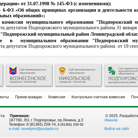
рации» от 31.07.1998 № 145-ФЗ (с изменениями);
№ 6-ФЗ «Об общих принципах организации и деятельности к
ьных образований»;
 комиссии муниципального образования "Подпорожский 
та депутатов Подпорожского муниципального района
31 января
"Подпорожский муниципальный район Ленинградской област
се в муниципальном образовании "Подпорожский мун
а депутатов Подпорожского муниципального района от 19 сен
менты
Прием граждан
Комиссии
Контрольно-счетная комиссия
Поч
ета
Приемная:
© 2025, Разработ
187780, ЛО, г. Подпорожье, пр.Ленина, д.3
Иванов
Телефон: 8 (81365) 259-74,
8 (81365) 259-92
e-mail:
sovetpmr@podadm.ru
Войти на сайт