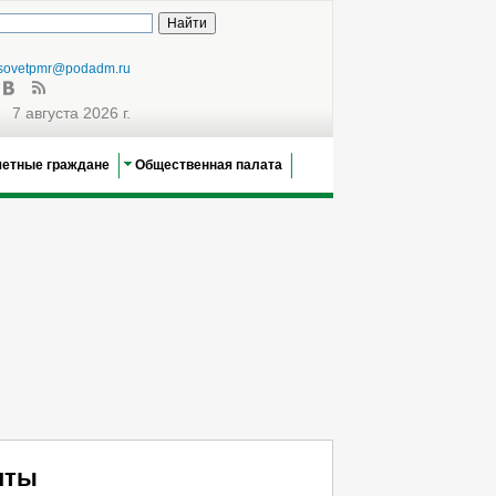
sovetpmr@podadm.ru
7 августа 2026 г.
четные граждане
Общественная палата
нты