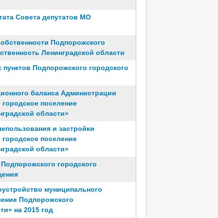
тата Совета депутатов МО
собственности Подпорожского
бственность Ленинградской области
 пунктов Подпорожского городского
ционного баланса Администрации
 городское поселение
нградской области»
лепользования и застройки
 городское поселение
нградской области»
 Подпорожского городского
щения
оустройство муниципального
ление Подпорожского
и» на 2015 год