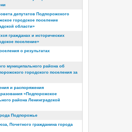
ени
Совета депутатов Подпорожского
жское городское поселение
адской области»
хся гражданах и исторических
одское поселение»
оселения о результатах
го муниципального района об
порожского городского поселения за
ения и распоряжения
разования «Подпорожское
ьного района Ленинградской
орода Подпорожье
юза, Почетного гражданина города