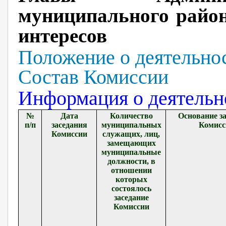
муниципального райо
интересов
Положение о деятельно
Состав Комиссии
Информация о деятельн
№
Дата
Количество
Основание з
п/п
заседания
муниципальных
Комисс
Комиссии
служащих, лиц,
замещающих
муниципальные
должности, в
отношении
которых
состоялось
заседание
Комиссии